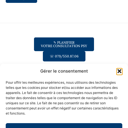
Alternative:
✎ PLANIFIER
​​VOTRE CONSULTATION PSY
☏ 079/550.87.06
Me suivre
Gérer le consentement
​Jonathan
Adresses
Pour offrir les meilleures expériences, nous utilisons des technologies
- Ch. du Ruisselet
Matile​
telles que les cookies pour stocker et/ou accéder aux informations des
1, 1009 Pully,
​​Psychologue FSP
appareils. Le fait de consentir à ces technologies nous permettra de
Rez-de-chaussée
traiter des données telles que le comportement de navigation ou les ID
​Psychologue de la
​- Rue de Romont
uniques sur ce site. Le fait de ne pas consentir ou de retirer son
Santé
20, 1700
consentement peut avoir un effet négatif sur certaines caractéristiques
Fribourg, 2ième
et fonctions.
étage